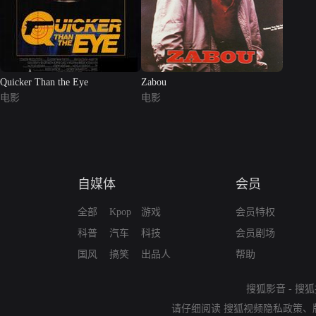
Quicker Than the Eye
Zabou
电影
电影
自媒体
会员
全部
Kpop
游戏
会员特权
科普
汽车
科技
会员剧场
国风
搞笑
出品人
帮助
搜狐影音
-
搜狐
请仔细阅读
搜狐视频隐私政策
、