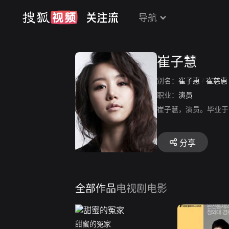
导航
崔子慧
别名：
崔子惠
/
崔慈
职业：
演员
崔子慧，演员。毕业于
分享
全部作品
电视剧
电影
甜蜜的冤家