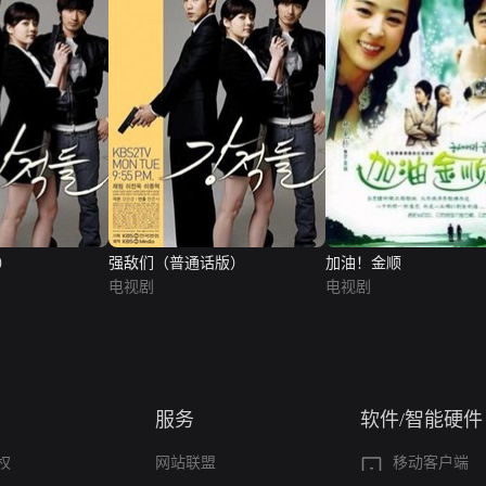
）
强敌们（普通话版）
加油！金顺
电视剧
电视剧
服务
软件/智能硬件
权
网站联盟
移动客户端