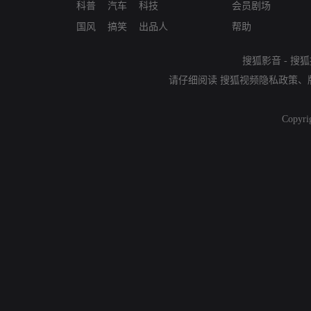
科普
汽车
科技
会员剧场
国风
搞笑
出品人
帮助
搜狐影音
-
搜狐
请仔细阅读
搜狐视频隐私政策
、
Copyri