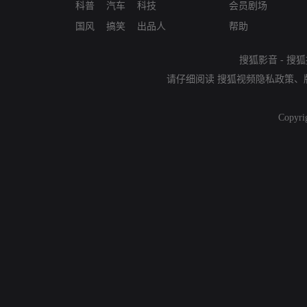
科普
汽车
科技
会员剧场
国风
搞笑
出品人
帮助
搜狐影音
-
搜狐
请仔细阅读
搜狐视频隐私政策
、
Copyri