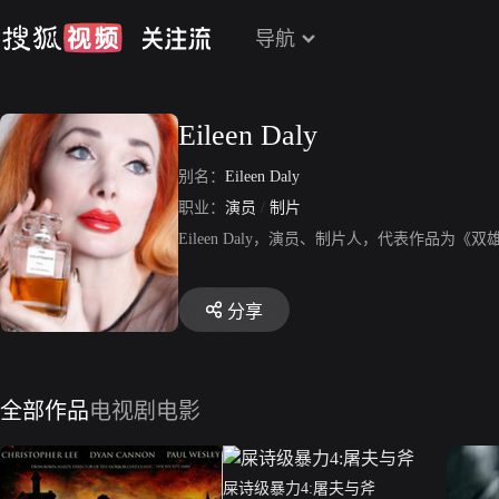
导航
Eileen Daly
别名：
Eileen Daly
职业：
演员
/
制片
Eileen Daly，演员、制片人，代表作品为
分享
全部作品
电视剧
电影
屎诗级暴力4:屠夫与斧