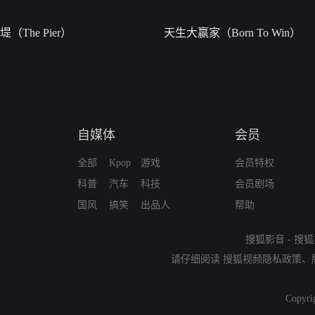
堤（The Pier）
天生大赢家（Born To Win）
自媒体
会员
全部
Kpop
游戏
会员特权
科普
汽车
科技
会员剧场
国风
搞笑
出品人
帮助
搜狐影音
-
搜狐
请仔细阅读
搜狐视频隐私政策
、
Copyri