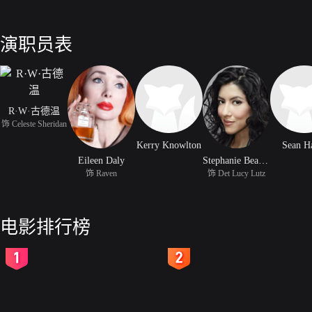
演职员表
R·W·古德温
饰 Celeste Sheridan
Kerry Knowlton
Sean H
Eileen Daly
Stephanie Beaton
饰 Raven
饰 Det Lucy Lutz
电影排行榜
2
3