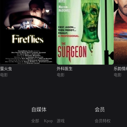
萤火虫
外科医生
乐韵情
电影
电影
电影
自媒体
会员
全部
Kpop
游戏
会员特权