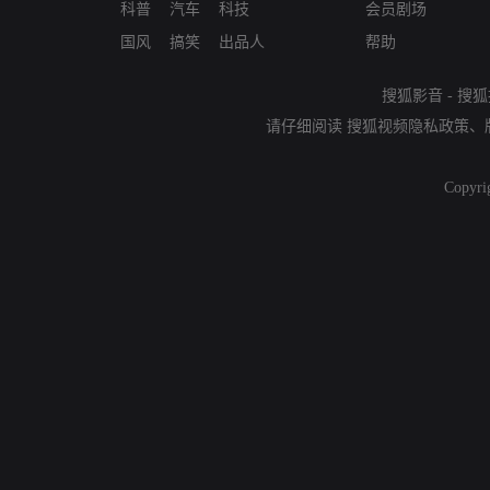
科普
汽车
科技
会员剧场
国风
搞笑
出品人
帮助
搜狐影音
-
搜狐
请仔细阅读
搜狐视频隐私政策
、
Copyri