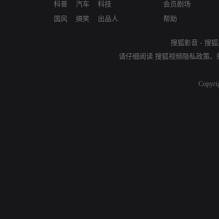
科普
汽车
科技
会员剧场
国风
搞笑
出品人
帮助
搜狐影音
-
搜狐
请仔细阅读
搜狐视频隐私政策
、
Copyri