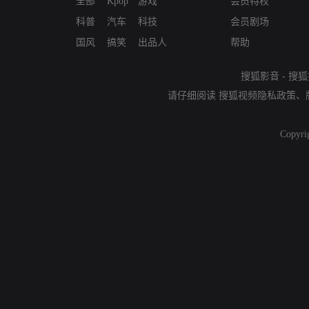
全部
Kpop
游戏
会员特权
科普
汽车
科技
会员剧场
国风
搞笑
出品人
帮助
搜狐影音
-
搜狐
请仔细阅读
搜狐视频隐私政策
、
Copyri