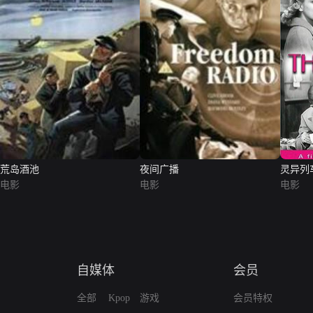
荒岛酒池
夜间广播
灵异列
电影
电影
电影
自媒体
会员
全部
Kpop
游戏
会员特权