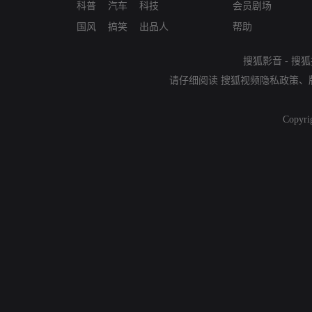
科普
汽车
科技
会员剧场
国风
搞笑
出品人
帮助
搜狐影音
-
搜狐
请仔细阅读
搜狐视频隐私政策
、
Copyri