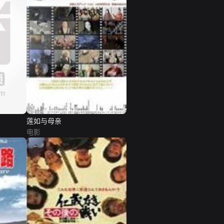
莲如与母亲
电影