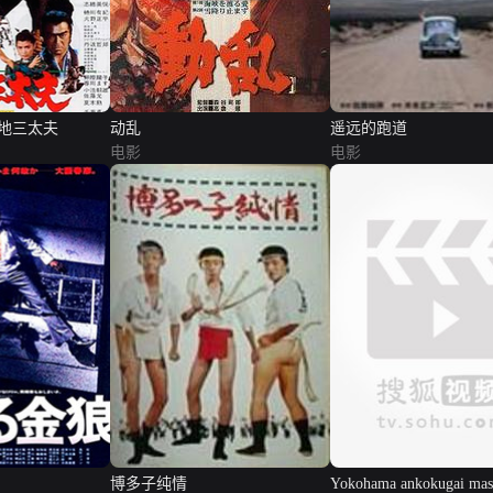
地三太夫
动乱
遥远的跑道
电影
电影
博多子纯情
Yokohama ankokugai mas