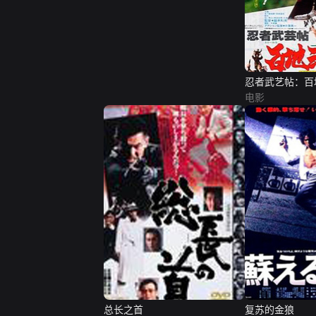
忍者武艺帖：百
电影
总长之首
复苏的金狼