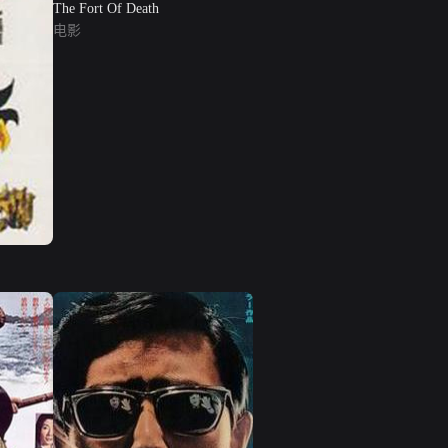
The Fort Of Death
电影