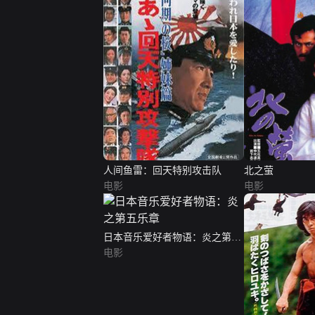
人间鱼雷：回天特别攻击队
北之萤
电影
电影
日本音乐爱好者物语：炎之第五
乐章
电影