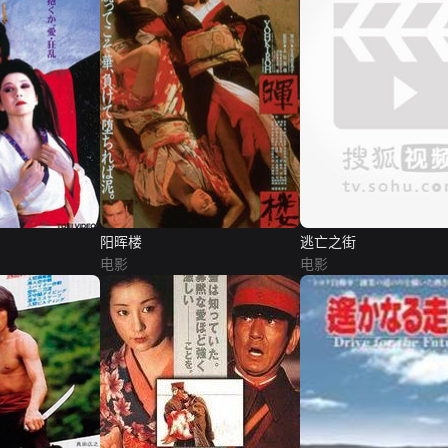
阳晖楼
逃亡之街
电影
电影