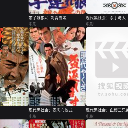
带子雄狼4：刺青雪姬
现代黑社会：杀手与太
电影
电影
现代黑社会：表忠心仪式
现代黑社会：血樱三兄
电影
电影