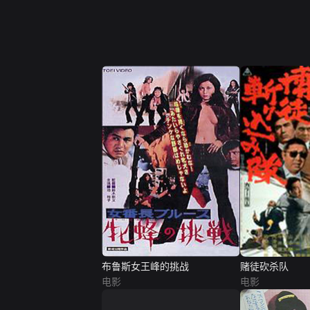
布鲁斯女王峰的挑战
赌徒砍杀队
电影
电影