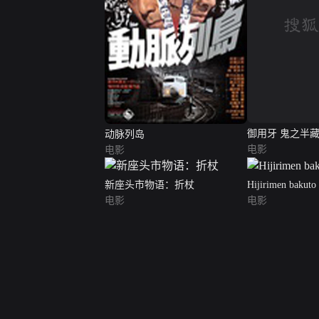
动脉列岛
御用牙 鬼之半
电影
电影
新座头市物语：折杖
Hijirimen bakuto
电影
电影