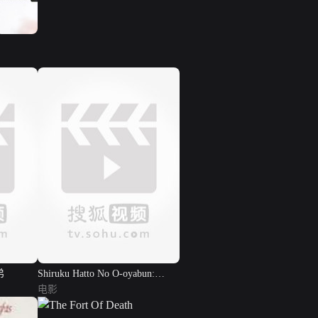
弟
Shiruku Hatto No O-oyabun:
Chobi-
电影