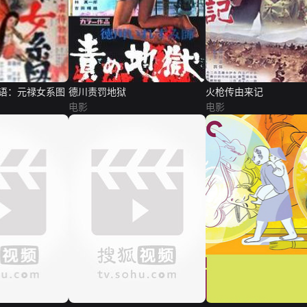
语：元禄女系图
德川责罚地狱
火枪传由来记
电影
电影