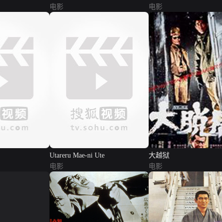
电影
no ryu
电影
Utareru Mae-ni Ute
大越狱
电影
电影