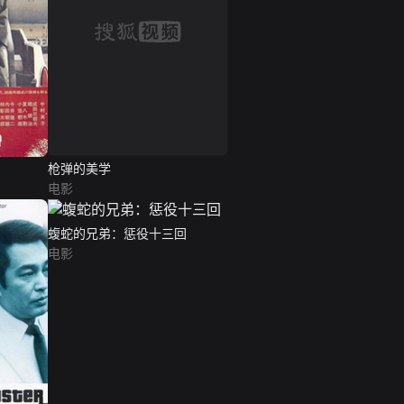
枪弹的美学
电影
蝮蛇的兄弟：惩役十三回
电影