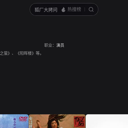
职业：
演员
之萤》、《阳晖楼》等。