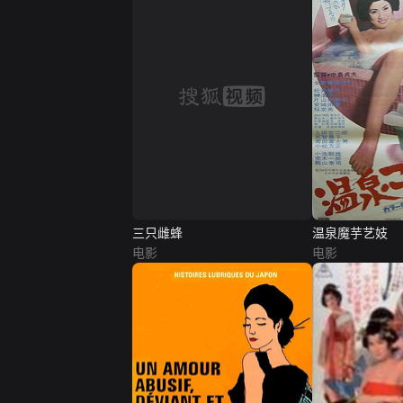
三只雌蜂
温泉魔芋艺妓
电影
电影