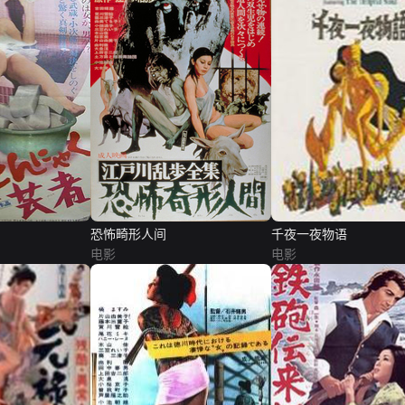
恐怖畸形人间
千夜一夜物语
电影
电影