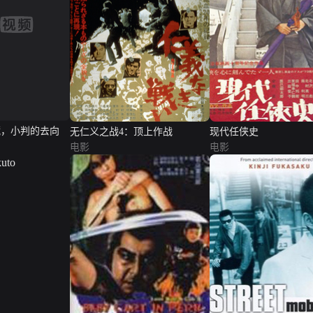
藏，小判的去向
无仁义之战4：顶上作战
现代任侠史
电影
电影