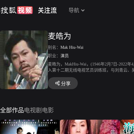
导航
麦皓为
别名：
Mak Hiu-Wai
职业：
演员
麦皓为，MakHiu-Wai，(1946年2月7日
入第十二期无线电视艺员训练班，与刘青云、吴
身电视圈。麦皓为于1995年转至新加坡电视圈发
分享
全部作品
电视剧
电影