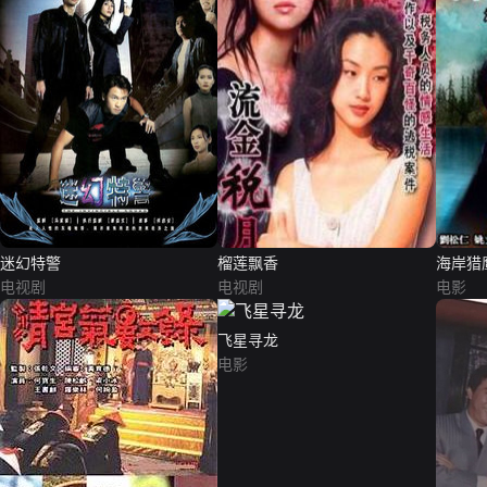
迷幻特警
榴莲飘香
海岸猎
电视剧
电视剧
电影
飞星寻龙
电影