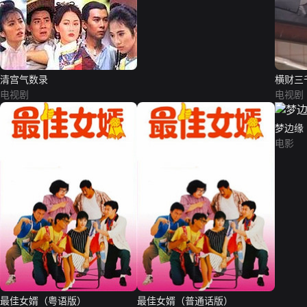
清宫气数录
横财三
电视剧
电视剧
梦边缘
电影
最佳女婿（粤语版）
最佳女婿（普通话版）