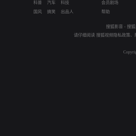
科普
汽车
科技
会员剧场
国风
搞笑
出品人
帮助
搜狐影音
-
搜狐
请仔细阅读
搜狐视频隐私政策
、
Copyri