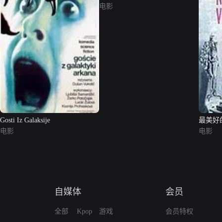
电影
Gosti Iz Galaksije
最美好
电影
电影
自媒体
会员
全部
Kpop
游戏
会员特权