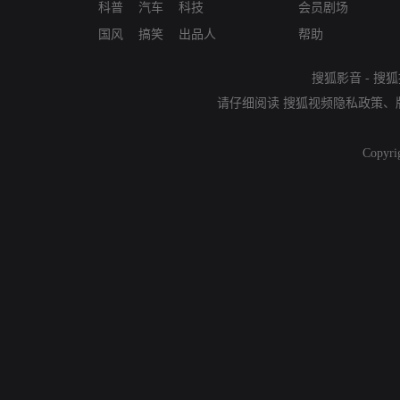
科普
汽车
科技
会员剧场
国风
搞笑
出品人
帮助
搜狐影音
-
搜狐
请仔细阅读
搜狐视频隐私政策
、
Copyri