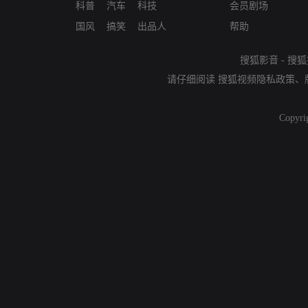
科普
汽车
科技
会员剧场
国风
搞笑
出品人
帮助
搜狐影音
-
搜狐
请仔细阅读
搜狐视频隐私政策
、
Copyri