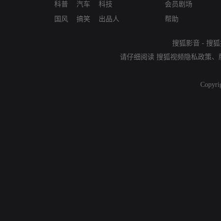
科普
汽车
科技
会员剧场
国风
搞笑
出品人
帮助
搜狐影音
-
搜狐
请仔细阅读
搜狐视频隐私政策
、
Copyri