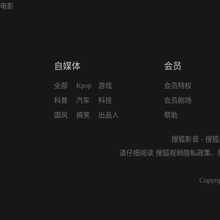
电影
自媒体
会员
全部
Kpop
游戏
会员特权
科普
汽车
科技
会员剧场
国风
搞笑
出品人
帮助
搜狐影音
-
搜狐
请仔细阅读
搜狐视频隐私政策
、
Copyri