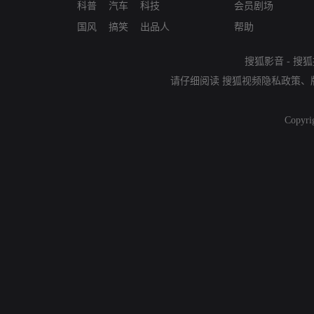
科普
汽车
科技
会员剧场
国风
搞笑
出品人
帮助
搜狐影音
-
搜狐
请仔细阅读
搜狐视频隐私政策
、
Copyri