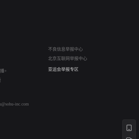
网络暴力有害信息举报
不良信息举报中心
12318 文化市场举报
北京互联网举报中心
算法推荐专项举报
亚运会举报专区
播+
涉历史虚无举报
版
网络谣言信息专项
涉政举报入口
涉未成年人举报
hu@sohu-inc.com
清朗自媒体乱象举报
涉民族宗教有害信息举报
清朗·生活服务类内容举报
清朗春节网络环境整治