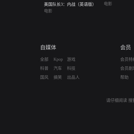
电影
美国队长3：内战（英语版）
电影
自媒体
会员
全部
Kpop
游戏
会员特
科普
汽车
科技
会员剧
国风
搞笑
出品人
帮助
请仔细阅读
搜