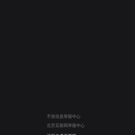
网络暴力有害信息举报
12318 文化市场举报
不良信息举报中心
算法推荐专项举报
北京互联网举报中心
亚运会举报专区