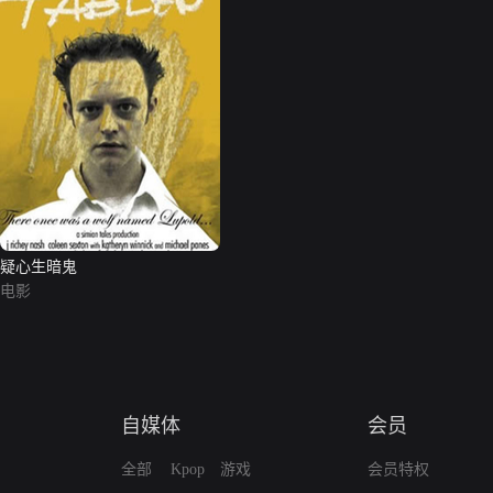
疑心生暗鬼
电影
自媒体
会员
全部
Kpop
游戏
会员特权