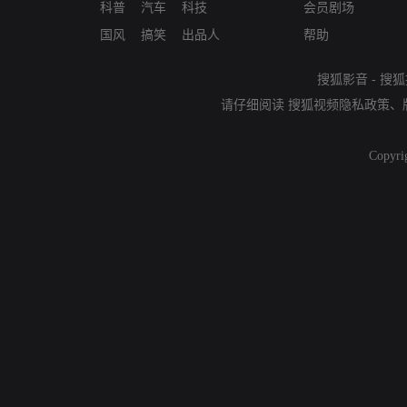
科普
汽车
科技
会员剧场
国风
搞笑
出品人
帮助
搜狐影音
-
搜狐
请仔细阅读
搜狐视频隐私政策
、
Copyri