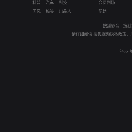
科普
汽车
科技
会员剧场
国风
搞笑
出品人
帮助
搜狐影音
-
搜狐
请仔细阅读
搜狐视频隐私政策
、
Copyri