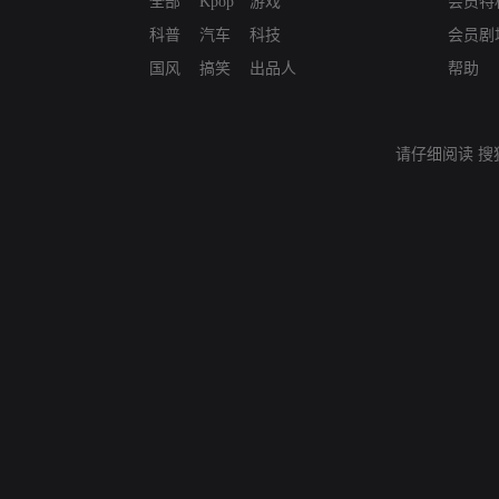
全部
Kpop
游戏
会员特
科普
汽车
科技
会员剧
国风
搞笑
出品人
帮助
请仔细阅读
搜