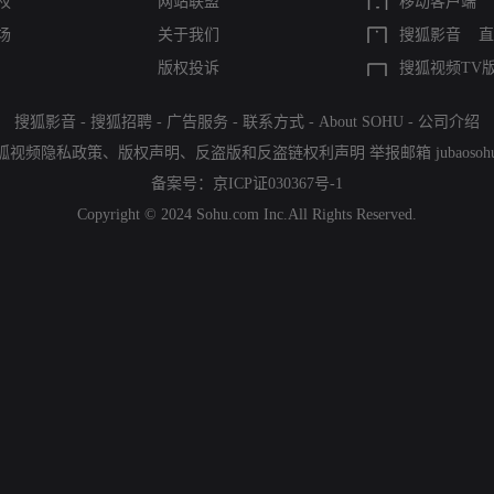
权
网站联盟
移动客户端
场
关于我们
搜狐影音
直
版权投诉
搜狐视频TV
搜狐影音
-
搜狐招聘
-
广告服务
-
联系方式
-
About SOHU
-
公司介绍
狐视频隐私政策
、
版权声明
、
反盗版和反盗链权利声明
举报邮箱
jubaoso
备案号：
京ICP证030367号-1
Copyright © 2024 Sohu.com Inc.All Rights Reserved.