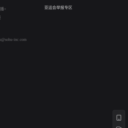
算法推荐专项举报
亚运会举报专区
播+
涉历史虚无举报
版
网络谣言信息专项
涉政举报入口
涉未成年人举报
hu@sohu-inc.com
清朗自媒体乱象举报
涉民族宗教有害信息举报
清朗·生活服务类内容举报
清朗春节网络环境整治
涉企举报专区
AI生成内容
打假治敲
网络暴力有害信息举报
12318 文化市场举报
算法推荐专项举报
亚运会举报专区
涉历史虚无举报