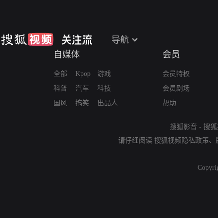
导航
自媒体
会员
全部
Kpop
游戏
会员特权
科普
汽车
科技
会员剧场
国风
搞笑
出品人
帮助
搜狐影音
-
搜狐
请仔细阅读
搜狐视频隐私政策
、
Copyri