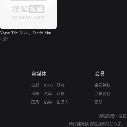
Yagyu Tabi Nikki：Tenchi Muso
Ken
电影
自媒体
会员
全部
Kpop
游戏
会员特权
科普
汽车
科技
会员剧场
国风
搞笑
出品人
帮助
搜狐影音
-
搜狐
请仔细阅读
搜狐视频隐私政策
、