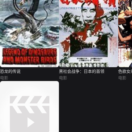
恐龙的传说
黑社会战争：日本的首领
色欲女
电影
电影
电影