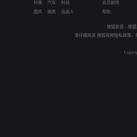
科普
汽车
科技
会员剧场
国风
搞笑
出品人
帮助
搜狐影音
-
搜狐
请仔细阅读
搜狐视频隐私政策
、
Copyri