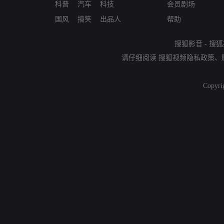
科普
汽车
科技
会员剧场
国风
搞笑
出品人
帮助
搜狐影音
-
搜狐
请仔细阅读
搜狐视频隐私政策
、
Copyri