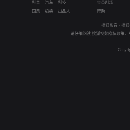
科普
汽车
科技
会员剧场
国风
搞笑
出品人
帮助
搜狐影音
-
搜狐
请仔细阅读
搜狐视频隐私政策
、
Copyri