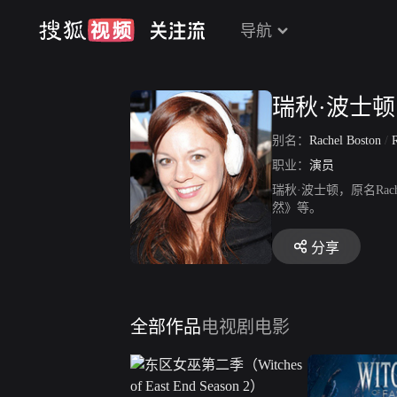
导航
瑞秋·波士顿
别名：
Rachel Boston
/
R
职业：
演员
瑞秋·波士顿，原名Rac
然》等。
分享
全部作品
电视剧
电影