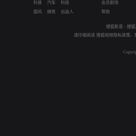
科普
汽车
科技
会员剧场
国风
搞笑
出品人
帮助
搜狐影音
-
搜狐
请仔细阅读
搜狐视频隐私政策
、
Copyri