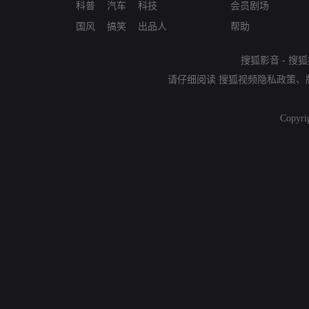
科普
汽车
科技
会员剧场
国风
搞笑
出品人
帮助
搜狐影音
-
搜狐
请仔细阅读
搜狐视频隐私政策
、
Copyri