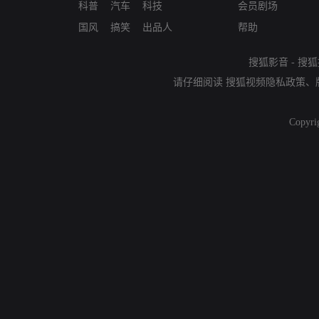
科普
汽车
科技
会员剧场
国风
搞笑
出品人
帮助
搜狐影音
-
搜狐
请仔细阅读
搜狐视频隐私政策
、
Copyri