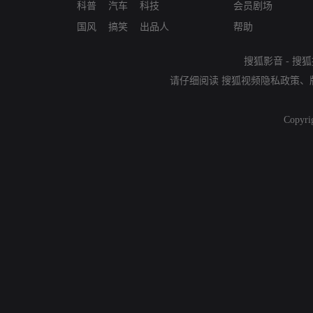
科普
汽车
科技
会员剧场
国风
搞笑
出品人
帮助
搜狐影音
-
搜狐
请仔细阅读
搜狐视频隐私政策
、
Copyri