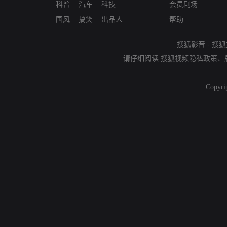
科普
汽车
科技
会员剧场
国风
搞笑
出品人
帮助
搜狐影音
-
搜狐
请仔细阅读
搜狐视频隐私政策
、
Copyri