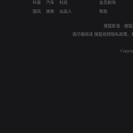
科普
汽车
科技
会员剧场
国风
搞笑
出品人
帮助
搜狐影音
-
搜狐
请仔细阅读
搜狐视频隐私政策
、
Copyri