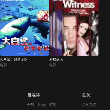
大白鲨：致命武器
赤裸证人
电影
电影
自媒体
会员
全部
Kpop
游戏
会员特权