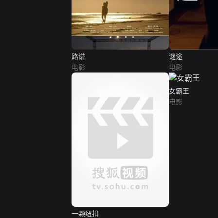
路谱
谜途
电影
电影
女霸王
电影
一颗纽扣