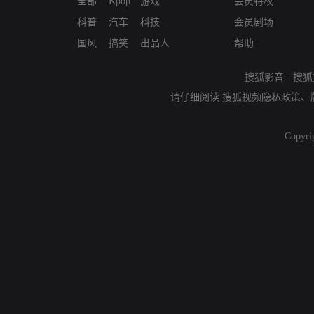
全部
Kpop
游戏
会员特权
科普
汽车
科技
会员剧场
国风
搞笑
出品人
帮助
搜狐影音
-
搜狐
请仔细阅读
搜狐视频隐私政策
、
Copyri