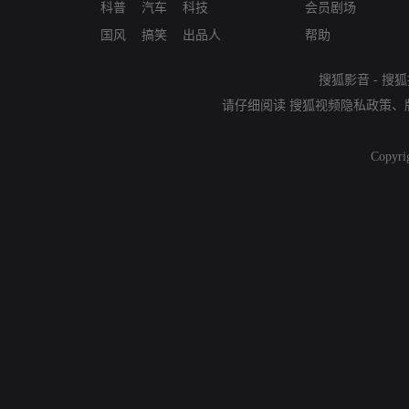
科普
汽车
科技
会员剧场
国风
搞笑
出品人
帮助
搜狐影音
-
搜狐
请仔细阅读
搜狐视频隐私政策
、
Copyri