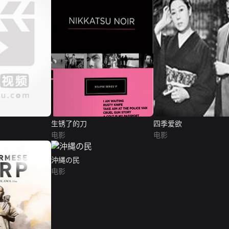
生锈了的刀
四季爱欲
电影
电影
沖縄の民
电影