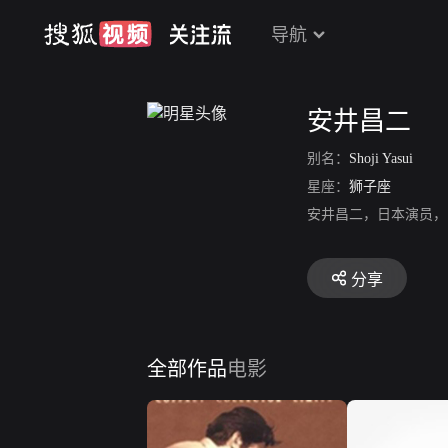
导航
安井昌二
别名：
Shoji Yasui
星座：
狮子座
安井昌二，日本演员，
分享
全部作品
电影