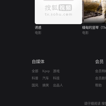
诱惑
缅甸的竖琴（The 
电影
Harp）
电影
自媒体
会员
全部
Kpop
游戏
会员特
科普
汽车
科技
会员剧
国风
搞笑
出品人
帮助
请仔细阅读
搜