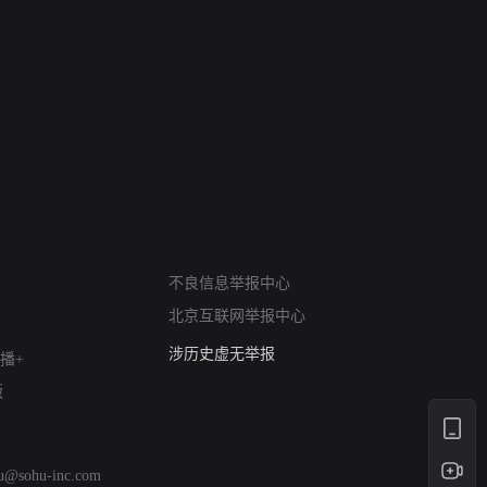
网络暴力有害信息举报
12318 文化市场举报
不良信息举报中心
算法推荐专项举报
北京互联网举报中心
亚运会举报专区
涉历史虚无举报
播+
网络谣言信息专项
版
涉政举报入口
涉未成年人举报
清朗自媒体乱象举报
hu@sohu-inc.com