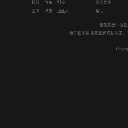
科普
汽车
科技
会员剧场
国风
搞笑
出品人
帮助
搜狐影音
-
搜狐
请仔细阅读
搜狐视频隐私政策
、
Copyri