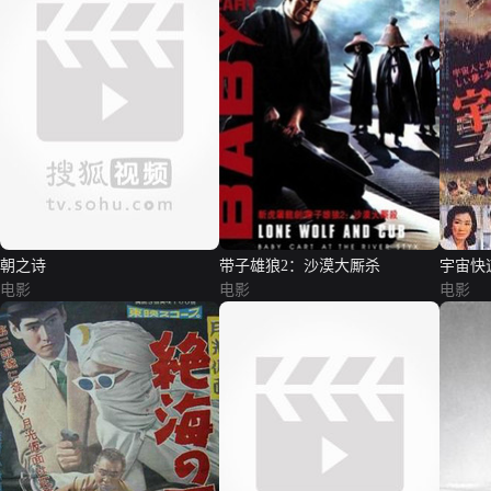
朝之诗
带子雄狼2：沙漠大厮杀
宇宙快
电影
电影
电影