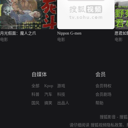
月光假面：魔人之爪
Nippon G-men
愿君如
电影
电影
电影
自媒体
会员
全部
Kpop
游戏
会员特权
科普
汽车
科技
会员剧场
国风
搞笑
出品人
帮助
搜狐影音
-
搜狐
请仔细阅读
搜狐视频隐私政策
、