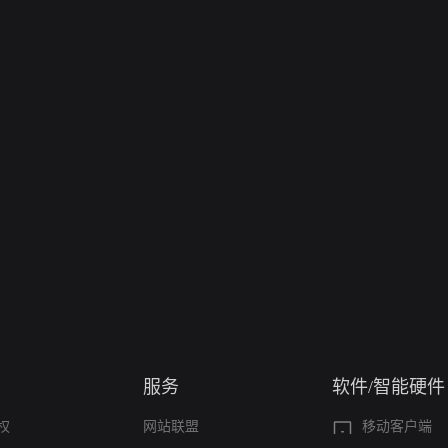
服务
软件/智能硬件
权
网站联盟
移动客户端