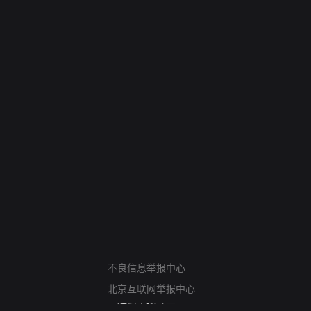
网络暴力有害信息举报
12318 文化市场举报
不良信息举报中心
算法推荐专项举报
北京互联网举报中心
亚运会举报专区