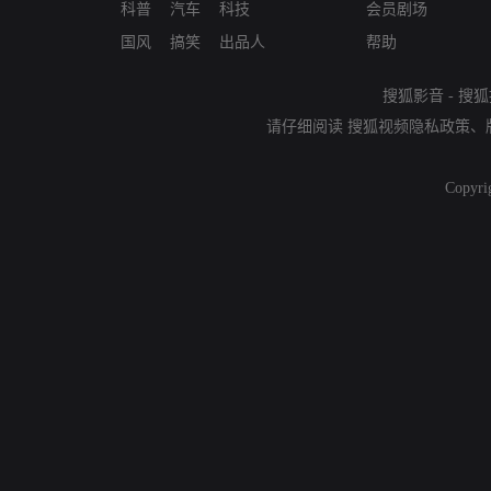
科普
汽车
科技
会员剧场
国风
搞笑
出品人
帮助
搜狐影音
-
搜狐
请仔细阅读
搜狐视频隐私政策
、
Copyri