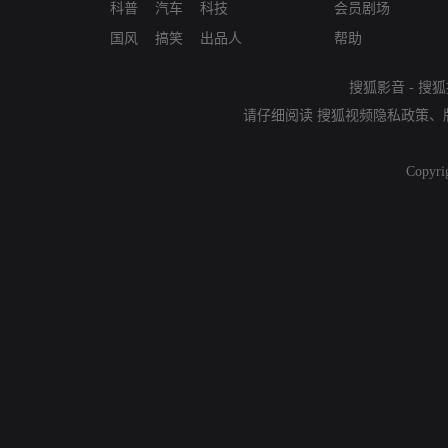
科普
汽车
科技
会员剧场
国风
搞笑
出品人
帮助
搜狐影音
-
搜狐
请仔细阅读
搜狐视频隐私政策
、
Copyri