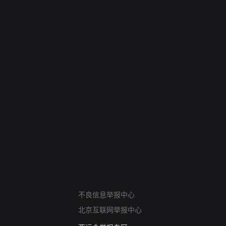
网络暴力有害信息举报
不良信息举报中心
12318 文化市场举报
北京互联网举报中心
算法推荐专项举报