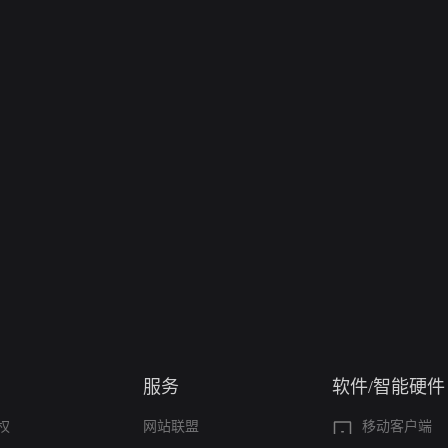
服务
软件/智能硬件
权
网站联盟
移动客户端