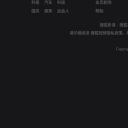
科普
汽车
科技
会员剧场
国风
搞笑
出品人
帮助
搜狐影音
-
搜狐
请仔细阅读
搜狐视频隐私政策
、
Copyri