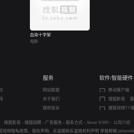
血染十字架
电影
服务
软件/智能硬件
权
网站联盟
移动客户端
场
关于我们
搜狐影音
直
版权投诉
搜狐视频TV
搜狐影音
-
搜狐招聘
-
广告服务
-
联系方式
-
About SOHU
-
公司介绍
狐视频隐私政策
、
版权声明
、
反盗版和反盗链权利声明
举报邮箱
jubaoso