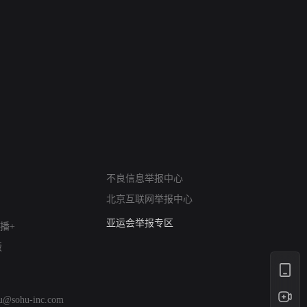
网络暴力有害信息举报
不良信息举报中心
12318 文化市场举报
北京互联网举报中心
算法推荐专项举报
亚运会举报专区
播+
涉历史虚无举报
版
网络谣言信息专项
涉政举报入口
涉未成年人举报
hu@sohu-inc.com