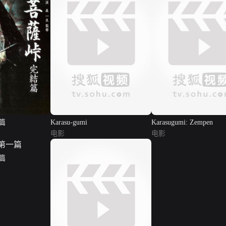
篇
Karasu-gumi
Karasugumi: Zempen
电影
电影
篇