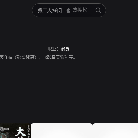
职业：
演员
表作有《砂绘咒语》、《鞍马天狗》等。