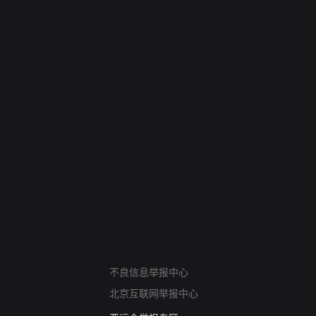
网络暴力有害信息举报
不良信息举报中心
12318 文化市场举报
北京互联网举报中心
算法推荐专项举报