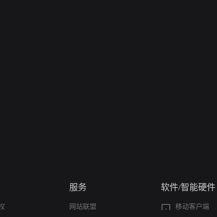
服务
软件/智能硬件
权
网站联盟
移动客户端