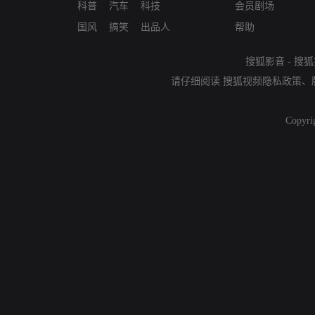
科普
汽车
科技
会员剧场
国风
搞笑
出品人
帮助
搜狐影音
-
搜狐
请仔细阅读
搜狐视频隐私政策
、
Copyri