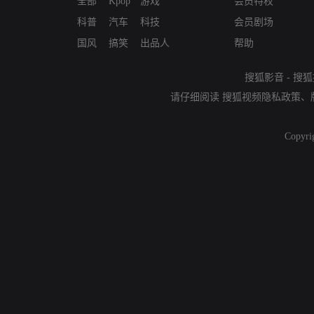
全部
Kpop
游戏
会员特权
科普
汽车
科技
会员剧场
国风
搞笑
出品人
帮助
搜狐影音
-
搜狐
请仔细阅读
搜狐视频隐私政策
、
Copyri