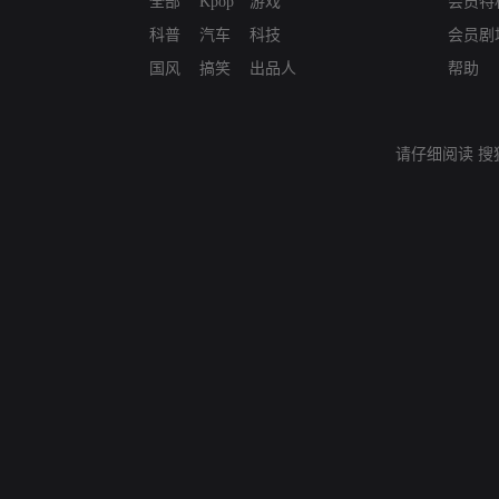
全部
Kpop
游戏
会员特
科普
汽车
科技
会员剧
国风
搞笑
出品人
帮助
请仔细阅读
搜