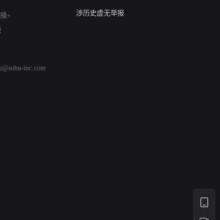
亚运会举报专区
涉历史虚无举报
播+
网络谣言信息专项
版
涉政举报入口
涉未成年人举报
清朗自媒体乱象举报
hu@sohu-inc.com
涉民族宗教有害信息举报
清朗·生活服务类内容举报
清朗春节网络环境整治
涉企举报专区
AI生成内容
打假治敲
网络暴力有害信息举报
12318 文化市场举报
算法推荐专项举报
亚运会举报专区
涉历史虚无举报
网络谣言信息专项